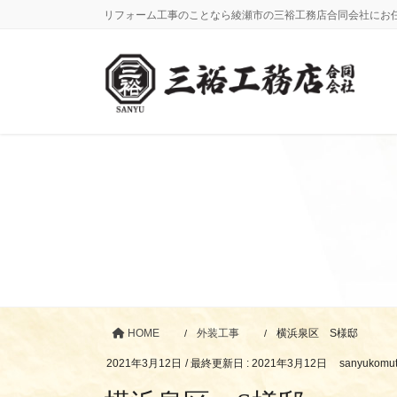
コ
ナ
リフォーム工事のことなら綾瀬市の三裕工務店合同会社にお
ン
ビ
テ
ゲ
ン
ー
ツ
シ
に
ョ
移
ン
動
に
移
動
HOME
外装工事
横浜泉区 S様邸
2021年3月12日
/ 最終更新日 :
2021年3月12日
sanyukomu